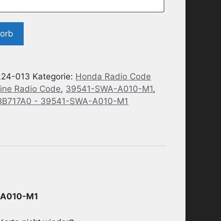
korb
24-013
Kategorie:
Honda Radio Code
ine Radio Code
,
39541-SWA-A010-M1
,
 BB717A0 - 39541-SWA-A010-M1
A-A010-M1