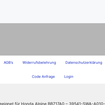
AGB’s
Widerrufsbelehrung
Datenschutzerklärung
Code Anfrage
Login
geeignet für Honda Alpine BB717A0 – 39541-SWA-A010