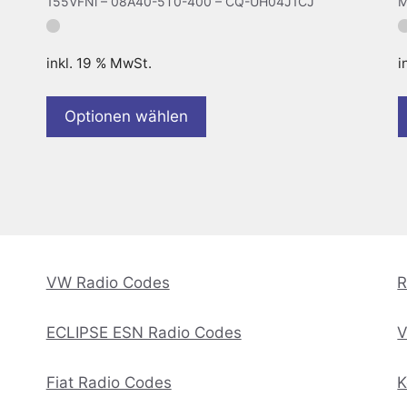
155VFNi – 08A40-5T0-400 – CQ-UH04J1CJ
M
inkl. 19 % MwSt.
i
Optionen wählen
VW Radio Codes
R
ECLIPSE ESN Radio Codes
V
Fiat Radio Codes
K