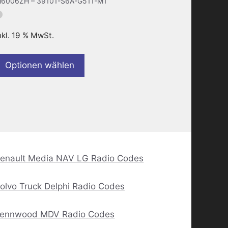
6006ZH – 39101-S6A-G511-M1
nkl. 19 % MwSt.
Optionen wählen
enault Media NAV LG Radio Codes
olvo Truck Delphi Radio Codes
ennwood MDV Radio Codes