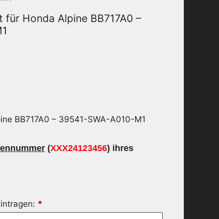
t für Honda Alpine BB717A0 –
M1
lpine BB717A0 – 39541-SWA-A010-M1
iennummer
(
XXX24123456
) ihres
intragen:
*