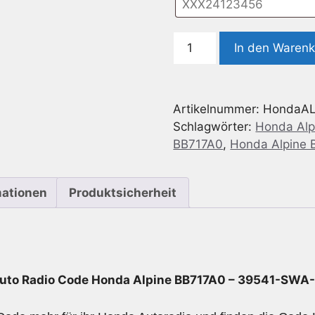
Radio
In den Waren
Code
geeignet
für
Artikelnummer:
HondaAL
Honda
Schlagwörter:
Honda Alp
Alpine
BB717A0
,
Honda Alpine
BB717A0
-
39541-
mationen
Produktsicherheit
SWA-
A010-
M1
Menge
uto Radio Code Honda Alpine BB717A0 – 39541-SW