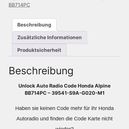
BB714PC
39541-
S9A-
G020-
Beschreibung
M1
Menge
Zusätzliche Informationen
Produktsicherheit
Beschreibung
Unlock Auto Radio Code Honda Alpine
BB714PC – 39541-S9A-G020-M1
Haben sie keinen Code mehr für ihr Honda
Autoradio und finden die Code Karte nicht
wieder?