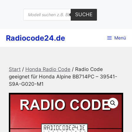
Zum
Inhalt
Products
SUCHE
search
springen
Radiocode24.de
Menü
Start
/
Honda Radio Code
/ Radio Code
geeignet für Honda Alpine BB714PC – 39541-
S9A-G020-M1