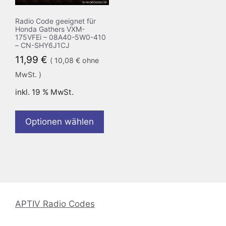
Radio Code geeignet für
Honda Gathers VXM-
175VFEi – 08A40-5W0-410
– CN-SHY6J1CJ
11,99
€
(
10,08
€
ohne
MwSt. )
inkl. 19 % MwSt.
Optionen wählen
APTIV Radio Codes