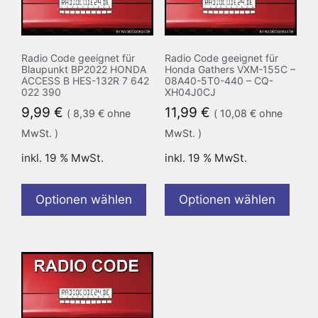
Radio Code geeignet für
Radio Code geeignet für
Blaupunkt BP2022 HONDA
Honda Gathers VXM-155C –
ACCESS B HES-132R 7 642
08A40-5T0-440 – CQ-
022 390
XH04J0CJ
9,99
€
11,99
€
(
8,39
€
ohne
(
10,08
€
ohne
MwSt. )
MwSt. )
inkl. 19 % MwSt.
inkl. 19 % MwSt.
Optionen wählen
Optionen wählen