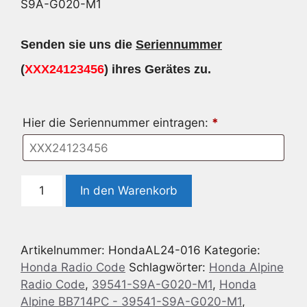
S9A-G020-M1
Senden sie uns die
Seriennummer
(
XXX24123456
) ihres Gerätes zu.
Hier die Seriennummer eintragen:
*
Radio
In den Warenkorb
Code
geeignet
für
Artikelnummer:
HondaAL24-016
Kategorie:
Honda
Honda Radio Code
Schlagwörter:
Honda Alpine
Alpine
Radio Code
,
39541-S9A-G020-M1
,
Honda
BB714PC
Alpine BB714PC - 39541-S9A-G020-M1
,
-