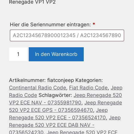
Renegade VP1 VP2
Hier die Seriennummer eintragen:
*
Radio
In den Warenkorb
Code
geeignet
für
Artikelnummer:
fiatconjeep
Kategorien:
Continental
Continental Radio Code
,
Fiat Radio Code
,
Jeep
Jeep
Radio Code
Schlagwörter:
Jeep Renegade 520
Renegade
VP2 ECE NAV - 07355981790
,
Jeep Renegade
VP1
520 VP2 ECE GPS - 07356594670
,
Jeep
VP2
Renegade 520 VP2 ECE - 07356524170
,
Jeep
Menge
Renegade 520 VP2 ECE DAB NAV -
07356524230
,
Jeep Renegade 520 VP2 ECE