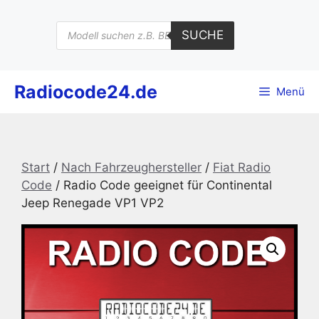
Zum
Inhalt
Products
SUCHE
search
springen
Radiocode24.de
Menü
Start
/
Nach Fahrzeughersteller
/
Fiat Radio
Code
/ Radio Code geeignet für Continental
Jeep Renegade VP1 VP2