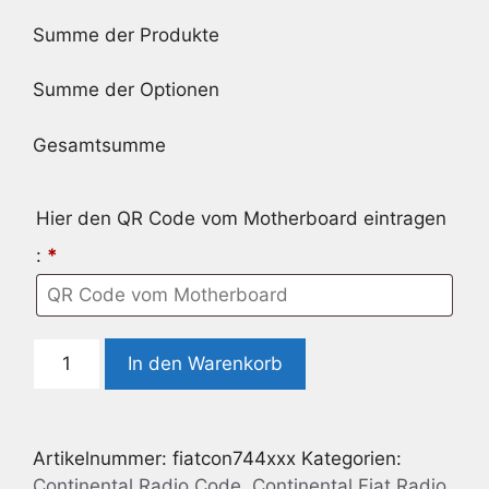
Summe der Produkte
Summe der Optionen
Gesamtsumme
Hier den QR Code vom Motherboard eintragen
:
*
Radio
In den Warenkorb
Code
geeignet
für
Artikelnummer:
fiatcon744xxx
Kategorien:
Continental
Continental Radio Code
,
Continental Fiat Radio
Fiat