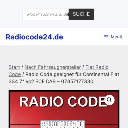
Zum
Inhalt
Products
SUCHE
search
springen
Radiocode24.de
Menü
Start
/
Nach Fahrzeughersteller
/
Fiat Radio
Code
/ Radio Code geeignet für Continental Fiat
334 7″ vp2 ECE DAB – 07357177330