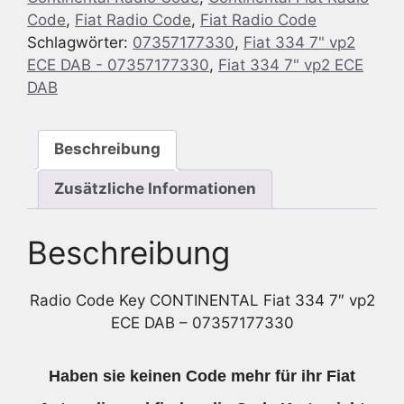
Code
,
Fiat Radio Code
,
Fiat Radio Code
334
Schlagwörter:
07357177330
,
Fiat 334 7" vp2
7"
ECE DAB - 07357177330
,
Fiat 334 7" vp2 ECE
vp2
DAB
ECE
DAB
-
Beschreibung
07357177330
Menge
Zusätzliche Informationen
Beschreibung
Radio Code Key CONTINENTAL Fiat 334 7″ vp2
ECE DAB – 07357177330
Haben sie keinen Code mehr für ihr Fiat