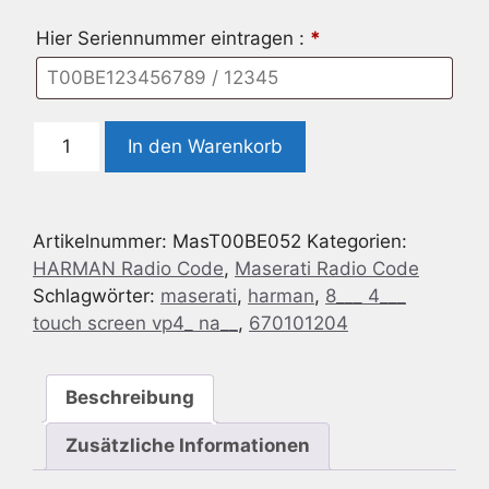
Hier Seriennummer eintragen :
*
Maserati
In den Warenkorb
Harman
8.4
TOUCH
Artikelnummer:
MasT00BE052
Kategorien:
SCREEN
HARMAN Radio Code
,
Maserati Radio Code
VP4
Schlagwörter:
maserati
,
harman
,
8___ 4___
NA
touch screen vp4_ na__
,
670101204
-
670152868
Menge
Beschreibung
Zusätzliche Informationen