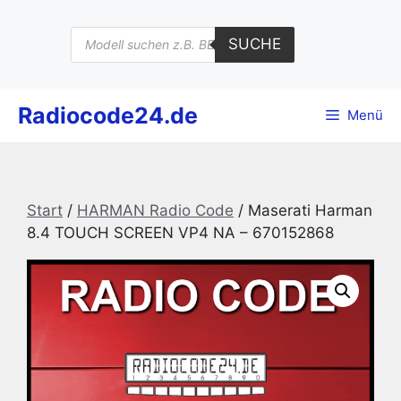
Zum
Inhalt
Products
SUCHE
search
springen
Radiocode24.de
Menü
Start
/
HARMAN Radio Code
/ Maserati Harman
8.4 TOUCH SCREEN VP4 NA – 670152868