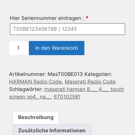
Hier Seriennummer eintragen :
*
Maserati
In den Warenkorb
Harman
8.4
TOUCH
Artikelnummer:
MasT00BE013
Kategorien:
SCREEN
HARMAN Radio Code
,
Maserati Radio Code
VP4
Schlagwörter:
maserati harman 8___ 4___ touch
-
screen vp4_ na__
,
670102581
NA
-
670102581
Beschreibung
Menge
Zusätzliche Informationen