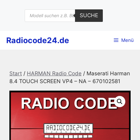
Zum
Inhalt
Products
SUCHE
search
springen
Radiocode24.de
Menü
Start
/
HARMAN Radio Code
/ Maserati Harman
8.4 TOUCH SCREEN VP4 – NA – 670102581