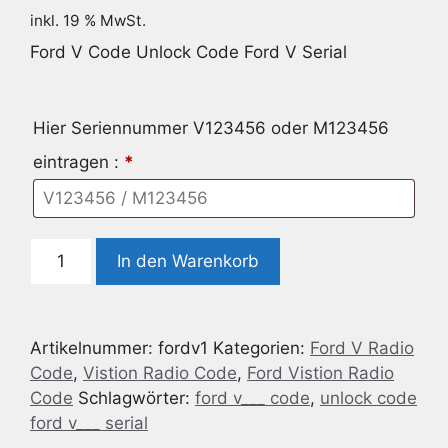
inkl. 19 % MwSt.
Ford V Code Unlock Code Ford V Serial
Hier Seriennummer V123456 oder M123456
eintragen :
*
Geeignet
In den Warenkorb
für
Ford
V
Artikelnummer:
fordv1
Kategorien:
Ford V Radio
Code
Code
,
Vistion Radio Code
,
Ford Vistion Radio
Unlock
Code
Schlagwörter:
ford v___ code
,
unlock code
Code
ford v___ serial
V