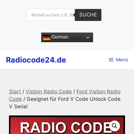
Zum
Inhalt
Products
SUCHE
search
springen
German
Radiocode24.de
Menü
Start
/
Vistion Radio Code
/
Ford Vistion Radio
Code
/ Geeignet für Ford V Code Unlock Code
V Serial