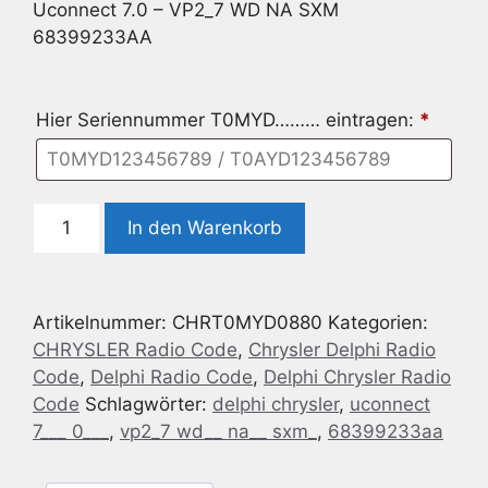
Uconnect 7.0 – VP2_7 WD NA SXM
68399233AA
Hier Seriennummer T0MYD……… eintragen:
*
Delphi
In den Warenkorb
Chrysler
Uconnect
7.0
Artikelnummer:
CHRT0MYD0880
Kategorien:
-
CHRYSLER Radio Code
,
Chrysler Delphi Radio
VP2_7
Code
,
Delphi Radio Code
,
Delphi Chrysler Radio
WD
Code
Schlagwörter:
delphi chrysler
,
uconnect
NA
7___ 0___
,
vp2_7 wd__ na__ sxm_
,
68399233aa
SXM
68399233AA
Menge