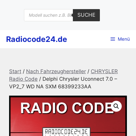
Zum
Inhalt
Products
SUCHE
search
springen
Radiocode24.de
Menü
Start
/
Nach Fahrzeughersteller
/
CHRYSLER
Radio Code
/ Delphi Chrysler Uconnect 7.0 –
VP2_7 WD NA SXM 68399233AA