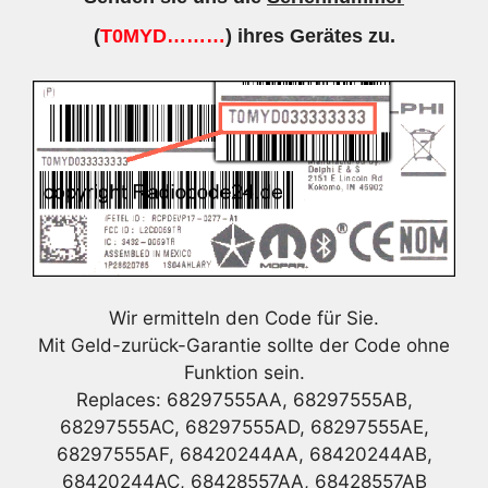
(
T0MYD………
) ihres Gerätes zu.
Wir ermitteln den Code für Sie.
Mit Geld-zurück-Garantie sollte der Code ohne
Funktion sein.
Replaces: 68297555AA, 68297555AB,
68297555AC, 68297555AD, 68297555AE,
68297555AF, 68420244AA, 68420244AB,
68420244AC, 68428557AA, 68428557AB