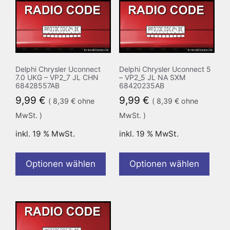
Delphi Chrysler Uconnect
Delphi Chrysler Uconnect 5
7.0 UKG – VP2_7 JL CHN
– VP2_5 JL NA SXM
68428557AB
68420235AB
9,99
€
9,99
€
(
8,39
€
ohne
(
8,39
€
ohne
MwSt. )
MwSt. )
inkl. 19 % MwSt.
inkl. 19 % MwSt.
Optionen wählen
Optionen wählen