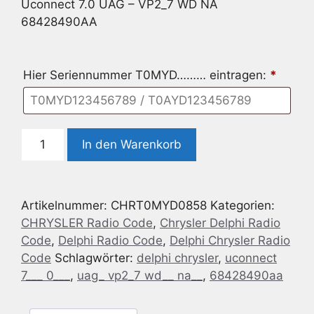
Uconnect 7.0 UAG – VP2_7 WD NA
68428490AA
Hier Seriennummer T0MYD……… eintragen:
*
Delphi
In den Warenkorb
Chrysler
Uconnect
7.0
Artikelnummer:
CHRT0MYD0858
Kategorien:
UAG
CHRYSLER Radio Code
,
Chrysler Delphi Radio
-
Code
,
Delphi Radio Code
,
Delphi Chrysler Radio
VP2_7
Code
Schlagwörter:
delphi chrysler
,
uconnect
WD
7___ 0___
,
uag_ vp2_7 wd__ na__
,
68428490aa
NA
68428490AA
Menge