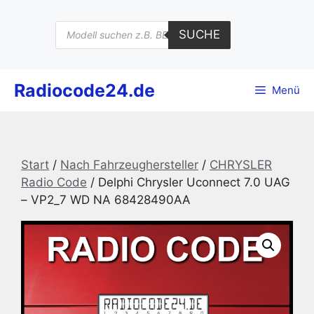
Zum
Inhalt
Products
SUCHE
search
springen
Radiocode24.de
Menü
Start
/
Nach Fahrzeughersteller
/
CHRYSLER
Radio Code
/ Delphi Chrysler Uconnect 7.0 UAG
– VP2_7 WD NA 68428490AA