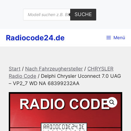
Zum
Inhalt
Products
SUCHE
search
springen
Radiocode24.de
Menü
Start
/
Nach Fahrzeughersteller
/
CHRYSLER
Radio Code
/ Delphi Chrysler Uconnect 7.0 UAG
– VP2_7 WD NA 68399232AA