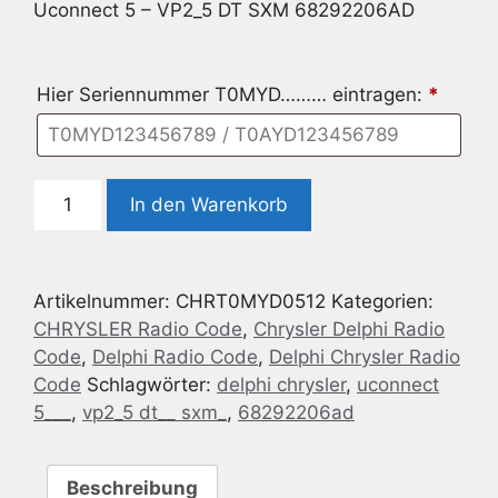
Uconnect 5 – VP2_5 DT SXM 68292206AD
Hier Seriennummer T0MYD……… eintragen:
*
Delphi
In den Warenkorb
Chrysler
Uconnect
5
Artikelnummer:
CHRT0MYD0512
Kategorien:
-
CHRYSLER Radio Code
,
Chrysler Delphi Radio
VP2_5
Code
,
Delphi Radio Code
,
Delphi Chrysler Radio
DT
Code
Schlagwörter:
delphi chrysler
,
uconnect
SXM
5___
,
vp2_5 dt__ sxm_
,
68292206ad
68292206AD
Menge
Beschreibung