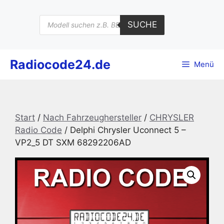
Zum
Inhalt
Products
SUCHE
search
springen
Radiocode24.de
Menü
Start
/
Nach Fahrzeughersteller
/
CHRYSLER
Radio Code
/ Delphi Chrysler Uconnect 5 –
VP2_5 DT SXM 68292206AD