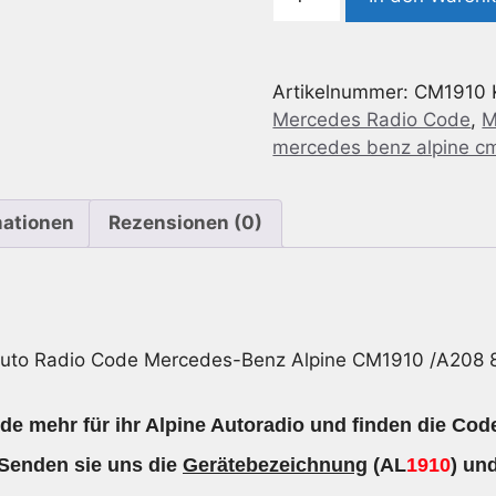
Radio
Code
geeignet
Artikelnummer:
CM1910
für
Mercedes Radio Code
,
M
Mercedes-
mercedes benz alpine cm
Benz
Alpine
CM1910
mationen
Rezensionen (0)
/A208
820
11
86
Menge
uto Radio Code Mercedes-Benz Alpine CM1910 /A208 
e mehr für ihr Alpine Autoradio und finden die Cod
Senden sie uns die
Gerätebezeichnung
(AL
1910
) un