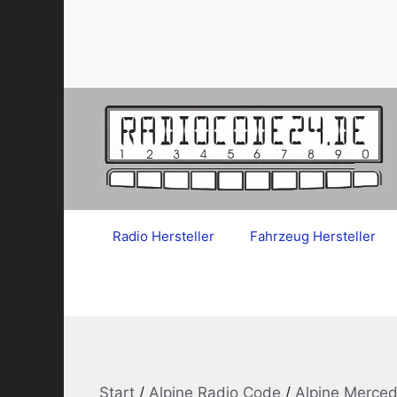
Zum
Inhalt
springen
Radio Hersteller
Fahrzeug Hersteller
Start
/
Alpine Radio Code
/
Alpine Merce