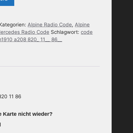
Kategorien:
Alpine Radio Code
,
Alpine
ercedes Radio Code
Schlagwort:
code
1910 a208 820_ 11__ 86__
820 11 86
e Karte nicht wieder?
d