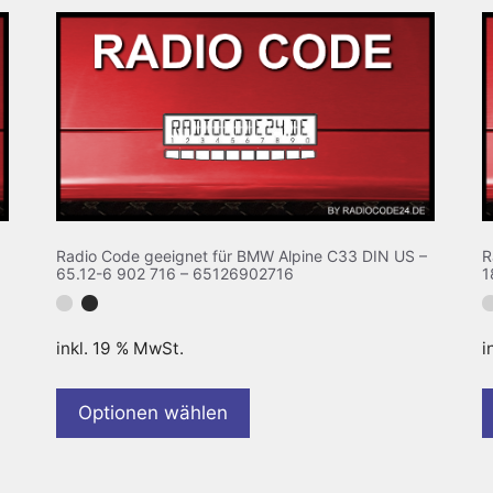
Radio Code geeignet für BMW Alpine C33 DIN US –
R
65.12-6 902 716 – 65126902716
1
inkl. 19 % MwSt.
i
Optionen wählen