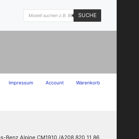
Products
SUCHE
search
Impressum
Account
Warenkorb
es-Benz Alpine CM1910 /A208 820 11 86