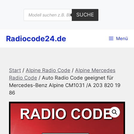
Zum
Inhalt
Products
SUCHE
search
springen
Radiocode24.de
Menü
Start
/
Alpine Radio Code
/
Alpine Mercedes
Radio Code
/ Auto Radio Code geeignet für
Mercedes-Benz Alpine CM1031 /A 203 820 19
86