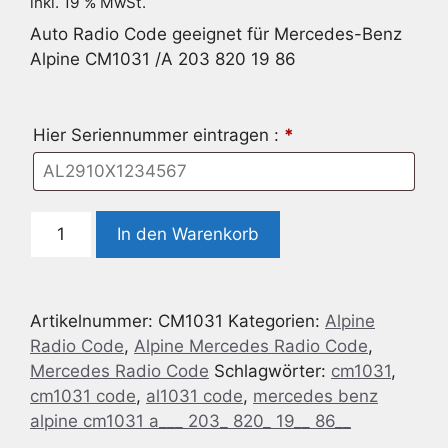
inkl. 19 % MwSt.
Auto Radio Code geeignet für Mercedes-Benz
Alpine CM1031 /A 203 820 19 86
Hier Seriennummer eintragen :
*
Auto
In den Warenkorb
Radio
Code
geeignet
Artikelnummer:
CM1031
Kategorien:
Alpine
für
Radio Code
,
Alpine Mercedes Radio Code
,
Mercedes-
Mercedes Radio Code
Schlagwörter:
cm1031
,
Benz
cm1031 code
,
al1031 code
,
mercedes benz
Alpine
alpine cm1031 a___ 203_ 820_ 19__ 86__
CM1031
/A