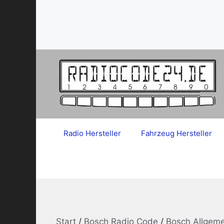
Zum
Inhalt
springen
Radio Hersteller
Fahrzeug Hersteller
Start
/
Bosch Radio Code
/
Bosch Allgeme