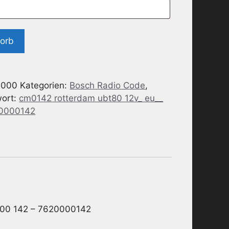
korb
-000
Kategorien:
Bosch Radio Code
,
wort:
cm0142 rotterdam ubt80 12v_ eu__
20000142
00 142 – 7620000142