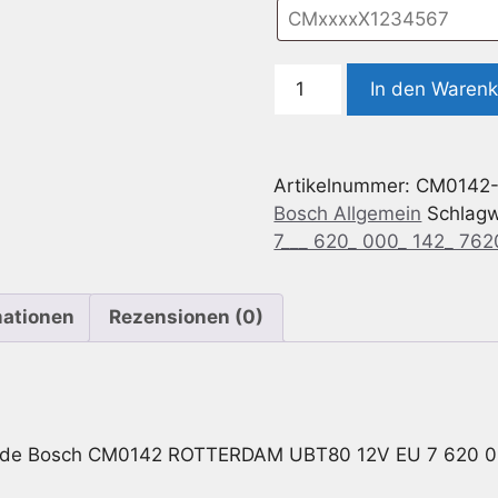
Auto
In den Waren
Radio
Code
geeignet
Artikelnummer:
CM0142
für
Bosch Allgemein
Schlag
Bosch
7___ 620_ 000_ 142_ 76
CM0142
ROTTERDAM
UBT80
mationen
Rezensionen (0)
12V
EU
7
620
000
Code Bosch CM0142 ROTTERDAM UBT80 12V EU 7 620 0
142
-