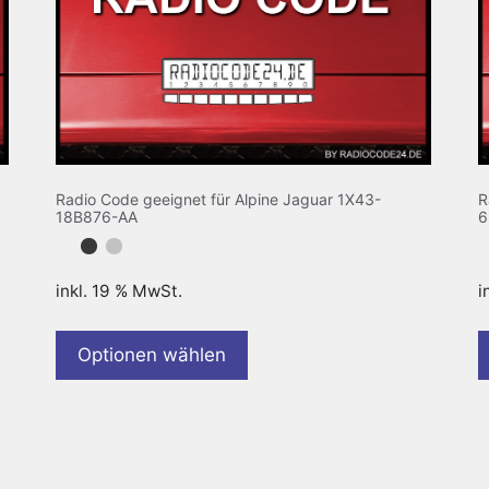
Radio Code geeignet für Alpine Jaguar 1X43-
R
18B876-AA
6
inkl. 19 % MwSt.
i
Optionen wählen