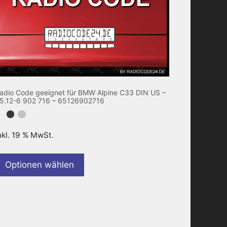
adio Code geeignet für BMW Alpine C33 DIN US –
5.12-6 902 716 – 65126902716
nkl. 19 % MwSt.
Optionen wählen