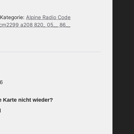
Kategorie:
Alpine Radio Code
 cm2299 a208 820_ 05__ 86__
86
e Karte nicht wieder?
d