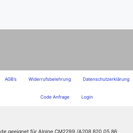
AGB’s
Widerrufsbelehrung
Datenschutzerklärung
Code Anfrage
Login
ode geeignet für Alpine CM2299 /A208 820 05 86