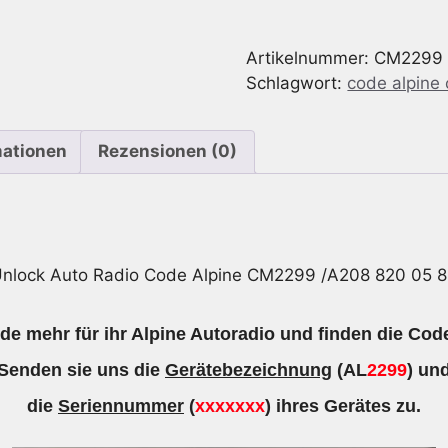
Code
geeignet
Artikelnummer:
CM2299
für
Schlagwort:
code alpine
Alpine
CM2299
/A208
mationen
Rezensionen (0)
820
05
86
Menge
nlock Auto Radio Code Alpine CM2299 /A208 820 05 
e mehr für ihr Alpine Autoradio und finden die Cod
Senden sie uns die
Gerätebezeichnung
(AL
2299
) un
die
Seriennummer
(
xxxxxxx
) ihres Gerätes zu.