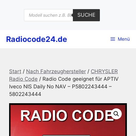
Zum
Inhalt
Products
SUCHE
search
springen
Radiocode24.de
Menü
Start
/
Nach Fahrzeughersteller
/
CHRYSLER
Radio Code
/ Radio Code geeignet für APTIV
Iveco NIS Daily No NAV – P5802243444 –
5802243444