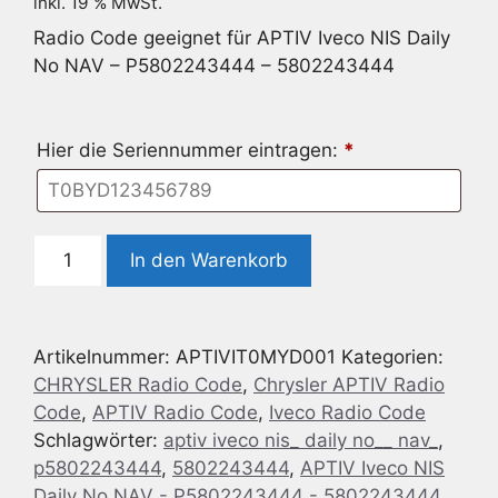
inkl. 19 % MwSt.
Radio Code geeignet für APTIV Iveco NIS Daily
No NAV – P5802243444 – 5802243444
Hier die Seriennummer eintragen:
*
Radio
In den Warenkorb
Code
geeignet
für
Artikelnummer:
APTIVIT0MYD001
Kategorien:
APTIV
CHRYSLER Radio Code
,
Chrysler APTIV Radio
Iveco
Code
,
APTIV Radio Code
,
Iveco Radio Code
NIS
Schlagwörter:
aptiv iveco nis_ daily no__ nav_
,
Daily
p5802243444
,
5802243444
,
APTIV Iveco NIS
No
Daily No NAV - P5802243444 - 5802243444
NAV