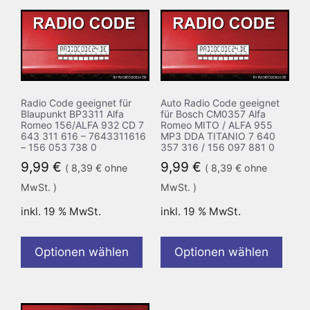
Radio Code geeignet für
Auto Radio Code geeignet
Blaupunkt BP3311 Alfa
für Bosch CM0357 Alfa
Romeo 156/ALFA 932 CD 7
Romeo MITO / ALFA 955
643 311 616 – 7643311616
MP3 DDA TITANIO 7 640
– 156 053 738 0
357 316 / 156 097 881 0
9,99
€
9,99
€
(
8,39
€
ohne
(
8,39
€
ohne
MwSt. )
MwSt. )
inkl. 19 % MwSt.
inkl. 19 % MwSt.
Optionen wählen
Optionen wählen