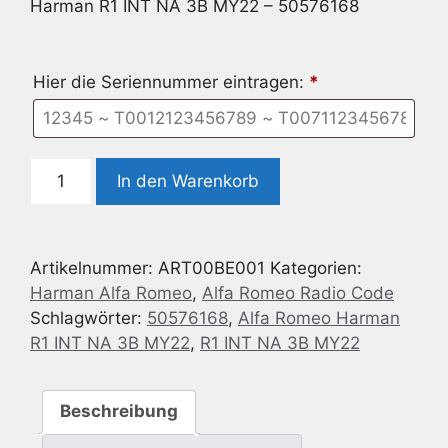
Harman R1 INT NA 3B MY22 – 50576168
Hier die Seriennummer eintragen:
*
Alfa
In den Warenkorb
Romeo
Harman
R1
Artikelnummer:
ART00BE001
Kategorien:
INT
Harman Alfa Romeo
,
Alfa Romeo Radio Code
NA
Schlagwörter:
50576168
,
Alfa Romeo Harman
3B
R1 INT NA 3B MY22
,
R1 INT NA 3B MY22
MY22
-
50576168
Beschreibung
Menge