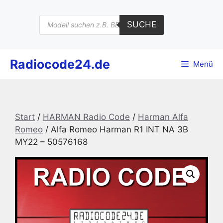
Zum
Inhalt
Products
SUCHE
search
springen
Radiocode24.de
Menü
Start
/
HARMAN Radio Code
/
Harman Alfa
Romeo
/ Alfa Romeo Harman R1 INT NA 3B
MY22 – 50576168