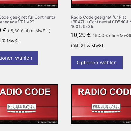
Code geeignet für Continental
Radio Code geeignet für Fiat
Renegade VP1 VP2
(BRAZIL) Continental CD5404
100179535
9
€
(
8,50
€
ohne MwSt. )
10,29
€
(
8,50
€
ohne MwSt.
21 % MwSt.
inkl. 21 % MwSt.
tionen wählen
Optionen wählen