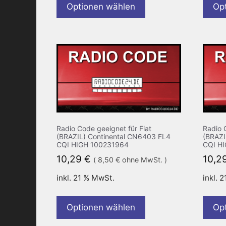
Optionen wählen
Op
Radio Code geeignet für Fiat
Radio 
(BRAZIL) Continental CN6403 FL4
(BRAZI
CQI HIGH 100231964
CQI H
10,29
€
10,2
(
8,50
€
ohne MwSt. )
inkl. 21 % MwSt.
inkl. 
Optionen wählen
Op