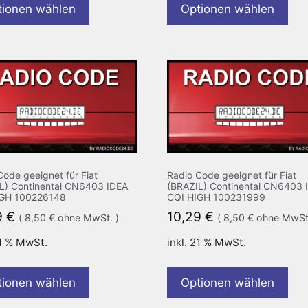
tionen wählen
Optionen wählen
Code geeignet für Fiat
Radio Code geeignet für Fiat
L) Continental CN6403 IDEA
(BRAZIL) Continental CN6403 
IGH 100226148
CQI HIGH 100231999
9
€
10,29
€
(
8,50
€
ohne MwSt. )
(
8,50
€
ohne MwSt.
21 % MwSt.
inkl. 21 % MwSt.
tionen wählen
Optionen wählen