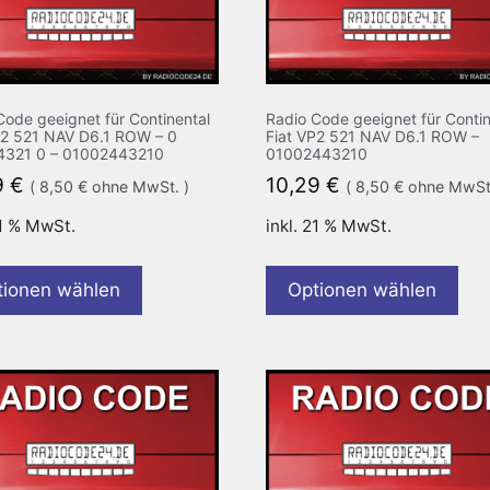
Code geeignet für Continental
Radio Code geeignet für Contin
P2 521 NAV D6.1 ROW – 0
Fiat VP2 521 NAV D6.1 ROW –
4321 0 – 01002443210
01002443210
9
€
10,29
€
(
8,50
€
ohne MwSt. )
(
8,50
€
ohne MwSt.
21 % MwSt.
inkl. 21 % MwSt.
tionen wählen
Optionen wählen