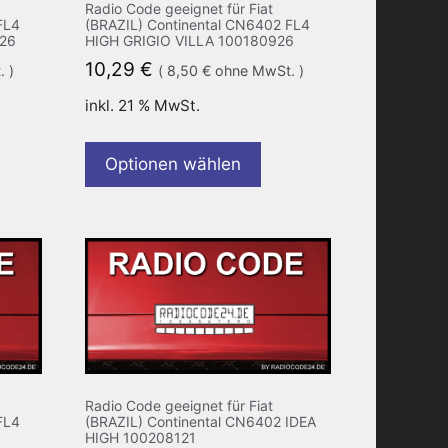
Radio Code geeignet für Fiat
FL4
(BRAZIL) Continental CN6402 FL4
926
HIGH GRIGIO VILLA 100180926
10,29
€
 )
(
8,50
€
ohne MwSt. )
inkl. 21 % MwSt.
Optionen wählen
Radio Code geeignet für Fiat
FL4
(BRAZIL) Continental CN6402 IDEA
HIGH 100208121