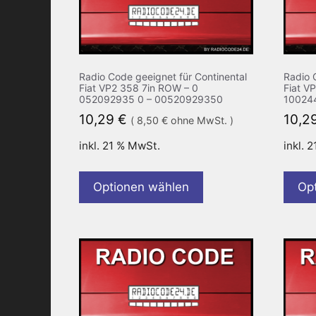
Radio Code geeignet für Continental
Radio 
Fiat VP2 358 7in ROW – 0
Fiat V
052092935 0 – 00520929350
10024
10,29
€
10,2
(
8,50
€
ohne MwSt. )
inkl. 21 % MwSt.
inkl. 
Optionen wählen
Op