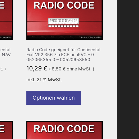
ental
Radio Code geeignet für Continental
S NAV
Fiat VP2 356 7in ECE nonRVC – 0
052065355 0 – 00520653550
10,29
€
. )
(
8,50
€
ohne MwSt. )
inkl. 21 % MwSt.
Optionen wählen