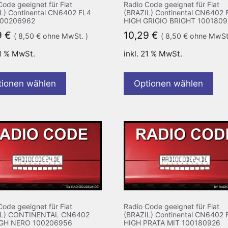
Code geeignet für Fiat
Radio Code geeignet für Fiat
L) Continental CN6402 FL4
(BRAZIL) Continental CN6402 
100206962
HIGH GRIGIO BRIGHT 100180
9
€
10,29
€
(
8,50
€
ohne MwSt. )
(
8,50
€
ohne MwSt.
21 % MwSt.
inkl. 21 % MwSt.
tionen wählen
Optionen wählen
Code geeignet für Fiat
Radio Code geeignet für Fiat
IL) CONTINENTAL CN6402
(BRAZIL) Continental CN6402 
IGH NERO 100206956
HIGH PRATA MIT 100180926