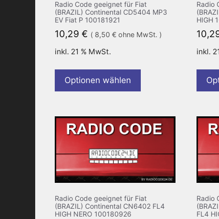
Radio Code geeignet für Fiat
Radio 
(BRAZIL) Continental CD5404 MP3
(BRAZI
EV Fiat P 100181921
HIGH 
10,29
€
10,2
(
8,50
€
ohne MwSt. )
inkl. 21 % MwSt.
inkl. 
Optionen wählen
Op
Radio Code geeignet für Fiat
Radio 
(BRAZIL) Continental CN6402 FL4
(BRAZ
HIGH NERO 100180926
FL4 H