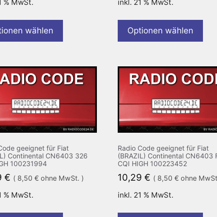
21 % MwSt.
inkl. 21 % MwSt.
tionen wählen
Optionen wählen
Code geeignet für Fiat
Radio Code geeignet für Fiat
L) Continental CN6403 326
(BRAZIL) Continental CN6403 
IGH 100231994
CQI HIGH 100223452
9
€
10,29
€
(
8,50
€
ohne MwSt. )
(
8,50
€
ohne MwSt.
21 % MwSt.
inkl. 21 % MwSt.