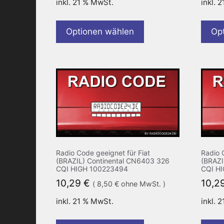
inkl. 21 % MwSt.
inkl. 
Optionen wählen
Op
Radio Code geeignet für Fiat
Radio 
(BRAZIL) Continental CN6403 326
(BRAZI
CQI HIGH 100223494
CQI H
10,29
€
10,2
(
8,50
€
ohne MwSt. )
inkl. 21 % MwSt.
inkl. 