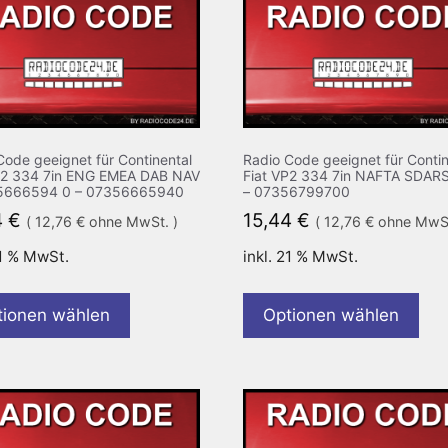
Code geeignet für Continental
Radio Code geeignet für Contin
P2 334 7in ENG EMEA DAB NAV
Fiat VP2 334 7in NAFTA SDAR
35666594 0 – 07356665940
– 07356799700
4
€
15,44
€
(
12,76
€
ohne MwSt. )
(
12,76
€
ohne MwSt
21 % MwSt.
inkl. 21 % MwSt.
tionen wählen
Optionen wählen