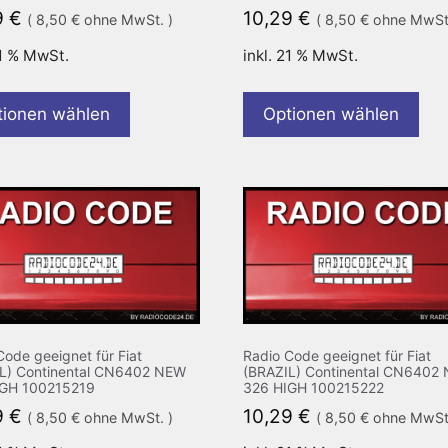
9
€
10,29
€
(
8,50
€
ohne MwSt. )
(
8,50
€
ohne MwSt.
21 % MwSt.
inkl. 21 % MwSt.
tionen wählen
Optionen wählen
Code geeignet für Fiat
Radio Code geeignet für Fiat
L) Continental CN6402 NEW
(BRAZIL) Continental CN6402
IGH 100215219
326 HIGH 100215222
9
€
10,29
€
(
8,50
€
ohne MwSt. )
(
8,50
€
ohne MwSt.