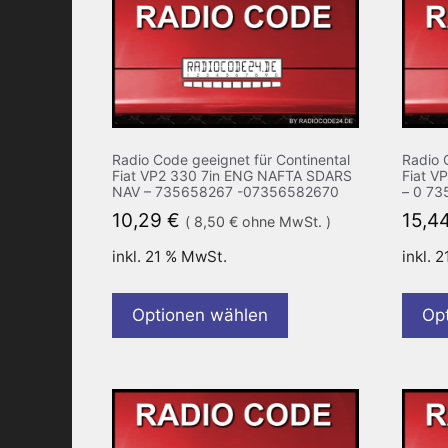
Radio Code geeignet für Continental
Radio 
Fiat VP2 330 7in ENG NAFTA SDARS
Fiat V
NAV – 735658267 -07356582670
– 0 7
10,29
€
15,4
(
8,50
€
ohne MwSt. )
inkl. 21 % MwSt.
inkl. 
Optionen wählen
Op