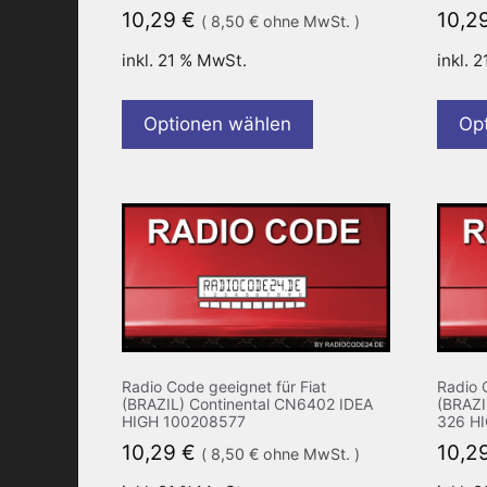
10,29
€
10,2
(
8,50
€
ohne MwSt. )
inkl. 21 % MwSt.
inkl. 
Optionen wählen
Op
Radio Code geeignet für Fiat
Radio 
(BRAZIL) Continental CN6402 IDEA
(BRAZI
HIGH 100208577
326 H
10,29
€
10,2
(
8,50
€
ohne MwSt. )