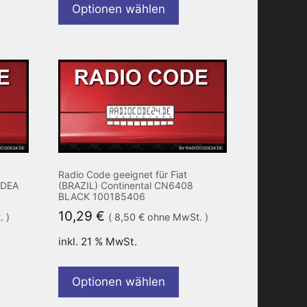
Optionen wählen
Radio Code geeignet für Fiat
IDEA
(BRAZIL) Continental CN6408
BLACK 100185406
10,29
€
 )
(
8,50
€
ohne MwSt. )
inkl. 21 % MwSt.
Optionen wählen