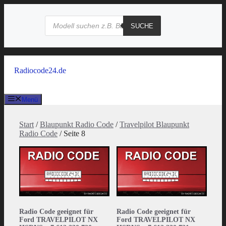
Zum
Inhalt
Products
search
springen
SUCHE
Radiocode24.de
Menü
Start
/
Blaupunkt Radio Code
/
Travelpilot Blaupunkt
Radio Code
/ Seite 8
Radio Code geeignet für
Radio Code geeignet für
Ford TRAVELPILOT NX
Ford TRAVELPILOT NX