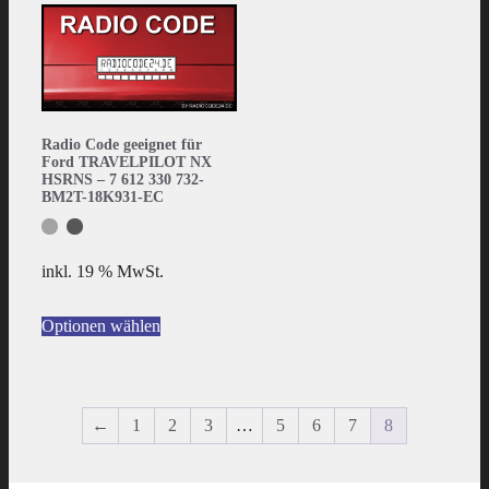
Radio Code geeignet für
Ford TRAVELPILOT NX
HSRNS – 7 612 330 732-
BM2T-18K931-EC
inkl. 19 % MwSt.
Optionen wählen
←
1
2
3
…
5
6
7
8