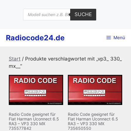
Zum
Inhalt
Products
SUCHE
search
springen
Radiocode24.de
Menü
Start
/ Produkte verschlagwortet mit „vp3_ 330_
mx__“
Radio Code geeignet für
Radio Code geeignet für
Fiat Harman Uconnect 6.5
Fiat Harman Uconnect 6.5
RA3 – VP3 330 MX
RA3 – VP3 330 MX
735577842
735650550