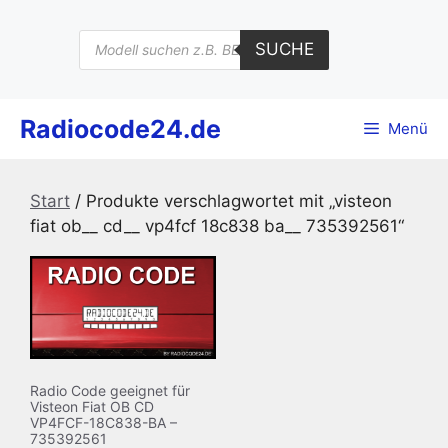
Zum
Inhalt
Products
SUCHE
search
springen
Radiocode24.de
Menü
Start
/ Produkte verschlagwortet mit „visteon
fiat ob__ cd__ vp4fcf 18c838 ba__ 735392561“
Radio Code geeignet für
Visteon Fiat OB CD
VP4FCF-18C838-BA –
735392561