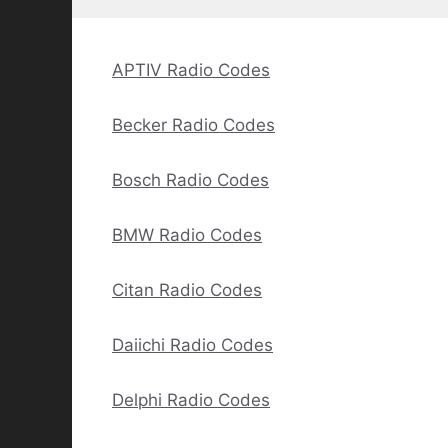
Die
Optionen
können
APTIV Radio Codes
auf
der
Becker Radio Codes
Produktseite
gewählt
Bosch Radio Codes
werden
BMW Radio Codes
Citan Radio Codes
Daiichi Radio Codes
Delphi Radio Codes