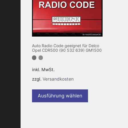
Auto Radio Code geeignet für Delco
Opel CDR500 (90 532 639) GM1500
inkl. MwSt.
zzgl.
Versandkosten
Dieses
Produkt
Ausführung wählen
weist
mehrere
Varianten
auf.