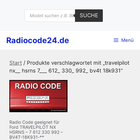
Zum
Inhalt
Products
SUCHE
search
springen
Radiocode24.de
Menü
Start
/ Produkte verschlagwortet mit „travelpilot
nx__ hsrns 7___ 612_ 330_ 992_ bv4t 18k931“
Radio Code geeignet für
Ford TRAVELPILOT NX
HSRNS – 7 612 330 992 –
BV4T-18K931-**