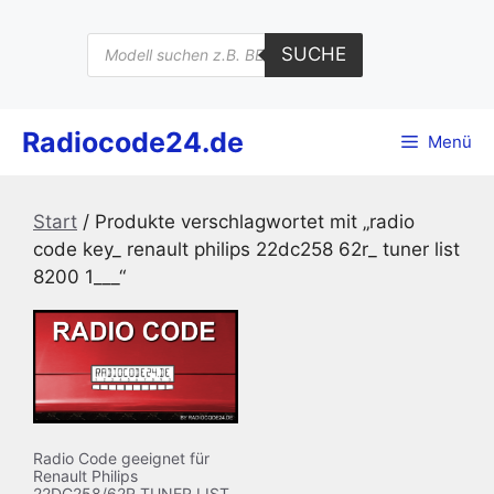
Zum
Inhalt
Products
SUCHE
search
springen
Radiocode24.de
Menü
Start
/ Produkte verschlagwortet mit „radio
code key_ renault philips 22dc258 62r_ tuner list
8200 1___“
Radio Code geeignet für
Renault Philips
22DC258/62R TUNER LIST