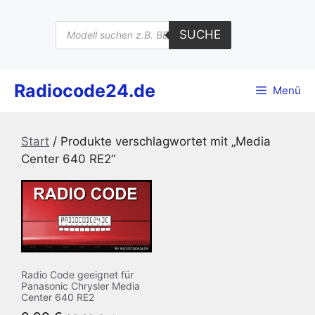
Zum
Inhalt
Products
SUCHE
search
springen
Radiocode24.de
Menü
Start
/ Produkte verschlagwortet mit „Media
Center 640 RE2“
Radio Code geeignet für
Panasonic Chrysler Media
Center 640 RE2