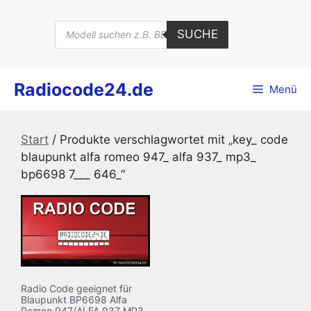
Zum
Inhalt
Products
SUCHE
search
springen
Radiocode24.de
Menü
Start
/ Produkte verschlagwortet mit „key_ code
blaupunkt alfa romeo 947_ alfa 937_ mp3_
bp6698 7___ 646_“
Radio Code geeignet für
Blaupunkt BP6698 Alfa
Romeo 947/ALFA 937 MP3