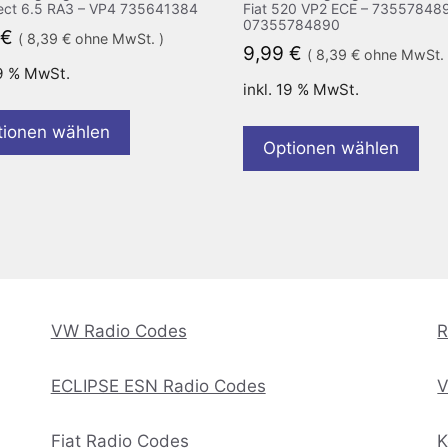
ct 6.5 RA3 – VP4 735641384
Fiat 520 VP2 ECE – 735578489
07355784890
€
(
8,39
€
ohne MwSt. )
9,99
€
(
8,39
€
ohne MwSt. 
19 % MwSt.
inkl. 19 % MwSt.
tionen wählen
Optionen wählen
VW Radio Codes
R
ECLIPSE ESN Radio Codes
V
Fiat Radio Codes
K