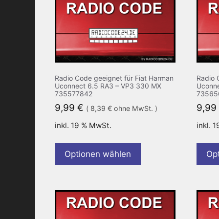
Radio Code geeignet für Fiat Harman
Radio 
Uconnect 6.5 RA3 – VP3 330 MX
Uconne
735577842
73565
9,99
€
9,99
(
8,39
€
ohne MwSt. )
inkl. 19 % MwSt.
inkl. 
Optionen wählen
Op