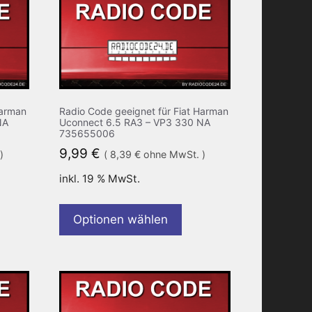
Harman
Radio Code geeignet für Fiat Harman
NA
Uconnect 6.5 RA3 – VP3 330 NA
735655006
9,99
€
)
(
8,39
€
ohne MwSt. )
inkl. 19 % MwSt.
Optionen wählen