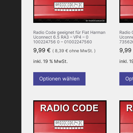
Radio Code geeignet für Fiat Harman
Radio 
Uconnect 6.5 RA3 – VP4 – 0
Uconne
100224756 0 – 01002247560
73562
9,99
€
9,99
(
8,39
€
ohne MwSt. )
inkl. 19 % MwSt.
inkl. 
Optionen wählen
Op