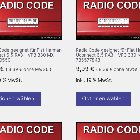
Code geeignet für Fiat Harman
Radio Code geeignet für Fiat 
ct 6.5 RA3 – VP3 330 MX
Uconnect 6.5 RA3 – VP3 330 
0550
735577843
€
9,99
€
(
8,39
€
ohne MwSt. )
(
8,39
€
ohne MwSt. 
19 % MwSt.
inkl. 19 % MwSt.
tionen wählen
Optionen wählen