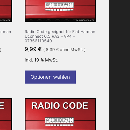
Harman
Radio Code geeignet für Fiat Harman
Uconnect 6.5 RA3 – VP4 –
07356110540
9,99
€
)
(
8,39
€
ohne MwSt. )
inkl. 19 % MwSt.
Optionen wählen