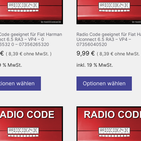
Code geeignet für Fiat Harman
Radio Code geeignet für Fiat 
ct 6.5 RA3 – VP4 – 0
Uconnect 6.5 RA3 – VP4 –
6532 0 – 07356265320
07356040520
€
9,99
€
(
8,39
€
ohne MwSt. )
(
8,39
€
ohne MwSt. 
19 % MwSt.
inkl. 19 % MwSt.
tionen wählen
Optionen wählen