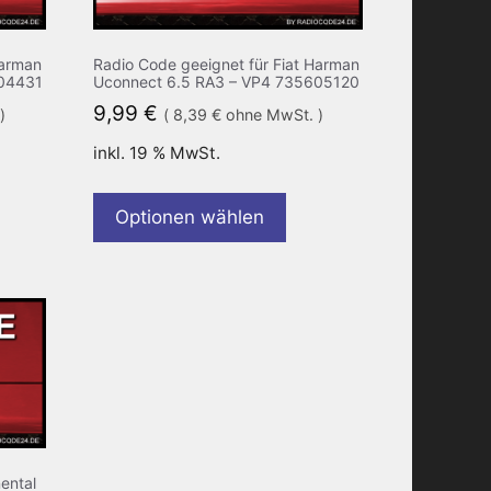
Harman
Radio Code geeignet für Fiat Harman
604431
Uconnect 6.5 RA3 – VP4 735605120
9,99
€
)
(
8,39
€
ohne MwSt. )
inkl. 19 % MwSt.
Optionen wählen
ental