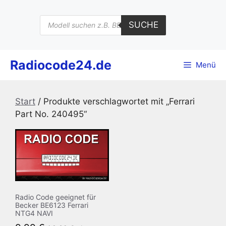
Zum
Inhalt
Products
SUCHE
search
springen
Radiocode24.de
Menü
Start
/ Produkte verschlagwortet mit „Ferrari
Part No. 240495“
Radio Code geeignet für
Becker BE6123 Ferrari
NTG4 NAVI