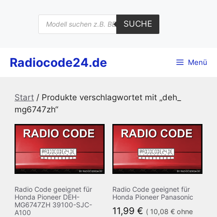
Zum
Inhalt
Products
SUCHE
search
springen
Radiocode24.de
Menü
Start
/ Produkte verschlagwortet mit „deh_
mg6747zh“
Radio Code geeignet für
Radio Code geeignet für
Honda Pioneer DEH-
Honda Pioneer Panasonic
MG6747ZH 39100-SJC-
11,99
€
(
10,08
€
ohne
A100