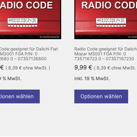
ode geeignet für Daiichi Fiat
Radio Code geeignet für Daiichi
M3001 FGA P/N: 0
Mopar M3001 FGA P/N: 0
2680 0 – 07357126800
735716723 0 – 07357167230
€
9,99
€
(
8,39
€
ohne MwSt. )
(
8,39
€
ohne MwSt. 
19 % MwSt.
inkl. 19 % MwSt.
tionen wählen
Optionen wählen