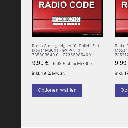
Radio Code geeignet für Daiichi Fiat
Radio C
Mopar M3001 FGA P/N: 0
Mopar 
735698540 0 – 07356985400
73571
9,99
€
9,99
(
8,39
€
ohne MwSt. )
inkl. 19 % MwSt.
inkl. 
Optionen wählen
Op