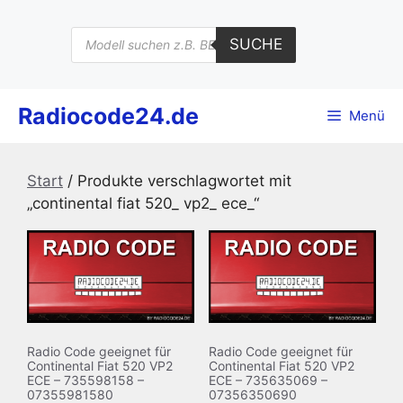
Zum
Inhalt
Products
SUCHE
search
springen
Radiocode24.de
Menü
Start
/ Produkte verschlagwortet mit
„continental fiat 520_ vp2_ ece_“
Radio Code geeignet für
Radio Code geeignet für
Continental Fiat 520 VP2
Continental Fiat 520 VP2
ECE – 735598158 –
ECE – 735635069 –
07355981580
07356350690