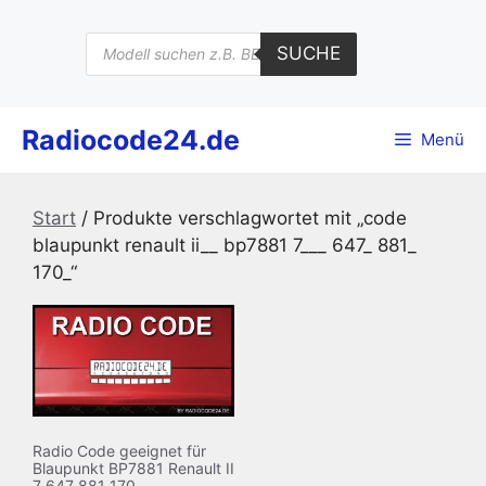
Zum
Inhalt
Products
SUCHE
search
springen
Radiocode24.de
Menü
Start
/ Produkte verschlagwortet mit „code
blaupunkt renault ii__ bp7881 7___ 647_ 881_
170_“
Radio Code geeignet für
Blaupunkt BP7881 Renault II
7 647 881 170