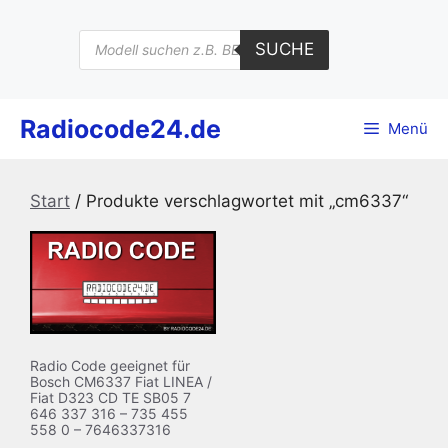
Zum
Inhalt
Products
SUCHE
search
springen
Radiocode24.de
Menü
Start
/ Produkte verschlagwortet mit „cm6337“
Radio Code geeignet für
Bosch CM6337 Fiat LINEA /
Fiat D323 CD TE SB05 7
646 337 316 – 735 455
558 0 – 7646337316