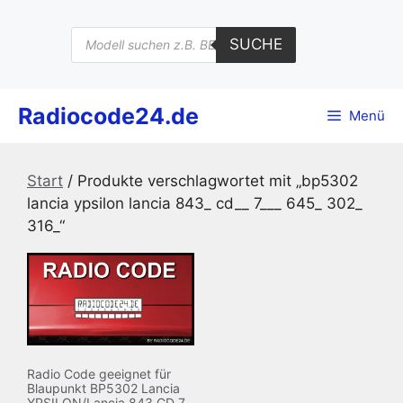
Zum
Inhalt
Products
SUCHE
search
springen
Radiocode24.de
Menü
Start
/ Produkte verschlagwortet mit „bp5302
lancia ypsilon lancia 843_ cd__ 7___ 645_ 302_
316_“
Radio Code geeignet für
Blaupunkt BP5302 Lancia
YPSILON/Lancia 843 CD 7