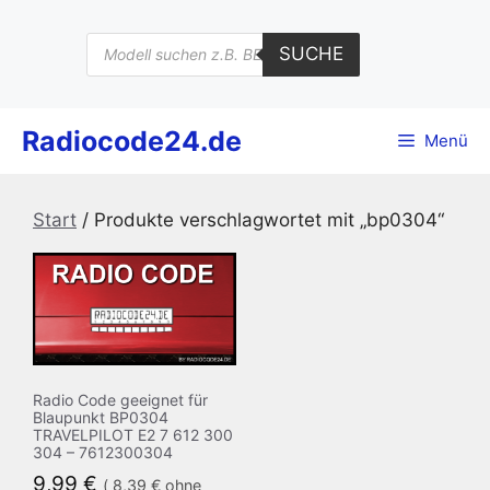
Zum
Inhalt
Products
SUCHE
search
springen
Radiocode24.de
Menü
Start
/ Produkte verschlagwortet mit „bp0304“
Radio Code geeignet für
Blaupunkt BP0304
TRAVELPILOT E2 7 612 300
304 – 7612300304
9,99
€
(
8,39
€
ohne