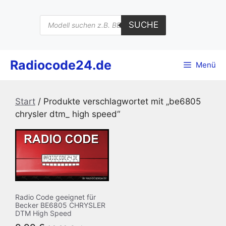
Zum
Inhalt
Products
SUCHE
search
springen
Radiocode24.de
Menü
Start
/ Produkte verschlagwortet mit „be6805
chrysler dtm_ high speed“
Radio Code geeignet für
Becker BE6805 CHRYSLER
DTM High Speed