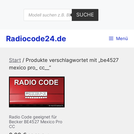
Zum
Inhalt
Products
SUCHE
search
springen
Radiocode24.de
Menü
Start
/ Produkte verschlagwortet mit „be4527
mexico pro_ cc__“
Radio Code geeignet für
Becker BE4527 Mexico Pro
CC