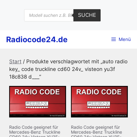
Zum
Inhalt
Products
SUCHE
search
springen
Radiocode24.de
Menü
Start
/ Produkte verschlagwortet mit „auto radio
key_ code truckline cd60 24v_ visteon yu3f
18c838 d___“
Radio Code geeignet für
Radio Code geeignet für
Mercedes-Benz Truckline
Mercedes-Benz Truckline
CD60 24v Visteon YU3F-
CD60 24v Visteon YU3F-