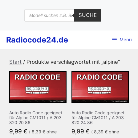
Zum
Inhalt
Products
SUCHE
search
springen
Radiocode24.de
Menü
Start
/ Produkte verschlagwortet mit „alpine“
Auto Radio Code geeignet
Auto Radio Code geeignet
für Alpine CM1011 / A 203
für Alpine CM1011 / A 203
820 20 86
820 24 86
9,99
€
9,99
€
(
8,39
€
ohne
(
8,39
€
ohne