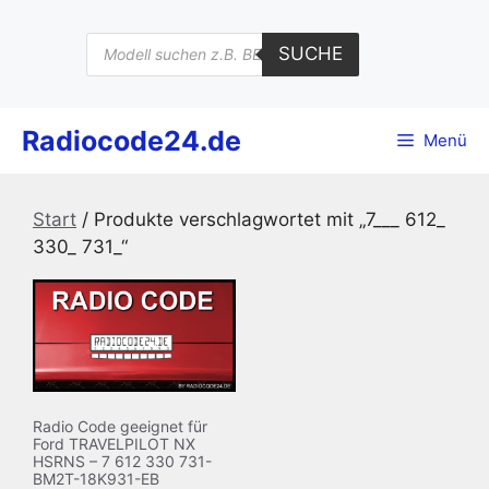
Zum
Inhalt
Products
SUCHE
search
springen
Radiocode24.de
Menü
Start
/ Produkte verschlagwortet mit „7___ 612_
330_ 731_“
Radio Code geeignet für
Ford TRAVELPILOT NX
HSRNS – 7 612 330 731-
BM2T-18K931-EB