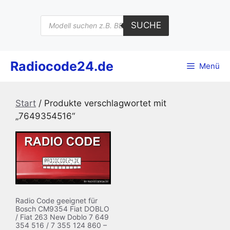
Zum
Inhalt
Products
SUCHE
search
springen
Radiocode24.de
Menü
Start
/ Produkte verschlagwortet mit
„7649354516“
Radio Code geeignet für
Bosch CM9354 Fiat DOBLO
/ Fiat 263 New Doblo 7 649
354 516 / 7 355 124 860 –