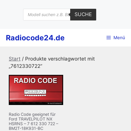
Zum
Inhalt
Products
SUCHE
search
springen
Radiocode24.de
Menü
Start
/ Produkte verschlagwortet mit
„7612330722“
Radio Code geeignet für
Ford TRAVELPILOT NX
HSRNS – 7 612 330 722 –
BM2T-18K931-BC