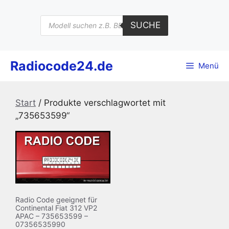
Zum
Inhalt
Products
SUCHE
search
springen
Radiocode24.de
Menü
Start
/ Produkte verschlagwortet mit
„735653599“
Radio Code geeignet für
Continental Fiat 312 VP2
APAC – 735653599 –
07356535990