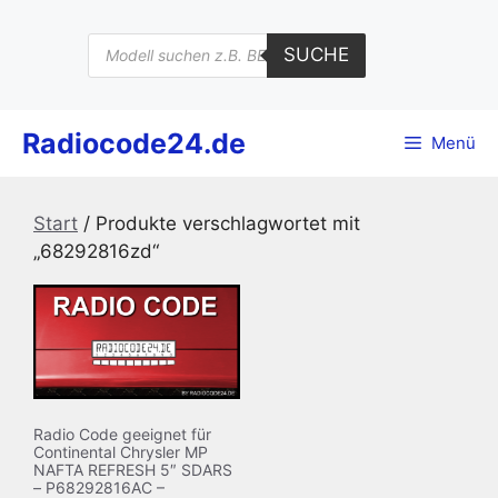
Zum
Inhalt
Products
SUCHE
search
springen
Radiocode24.de
Menü
Start
/ Produkte verschlagwortet mit
„68292816zd“
Radio Code geeignet für
Continental Chrysler MP
NAFTA REFRESH 5″ SDARS
– P68292816AC –