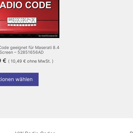
Code geeignet für Maserati 8.4
Screen – 52851656AD
9
€
(
10,49
€
ohne MwSt. )
tionen wählen