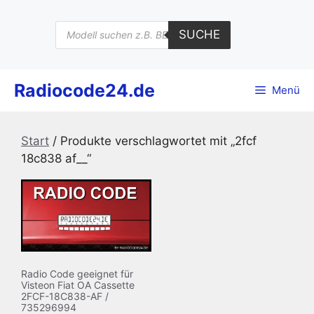
Zum
Inhalt
Products
SUCHE
search
springen
Radiocode24.de
Menü
Start
/ Produkte verschlagwortet mit „2fcf
18c838 af__“
Radio Code geeignet für
Visteon Fiat OA Cassette
2FCF-18C838-AF /
735296994