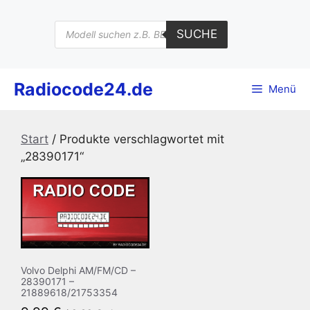
Zum
Inhalt
Products
SUCHE
search
springen
Radiocode24.de
Menü
Start
/ Produkte verschlagwortet mit
„28390171“
Volvo Delphi AM/FM/CD –
28390171 –
21889618/21753354