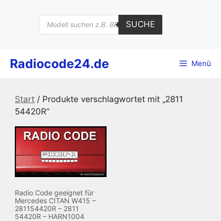
Zum
Inhalt
Products
SUCHE
search
springen
Radiocode24.de
Menü
Start
/ Produkte verschlagwortet mit „2811
54420R“
Radio Code geeignet für
Mercedes CITAN W415 –
281154420R – 2811
54420R – HARN1004