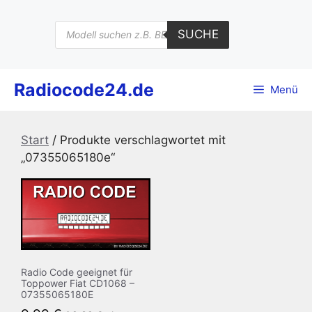
Zum
Inhalt
Products
SUCHE
search
springen
Radiocode24.de
Menü
Start
/ Produkte verschlagwortet mit
„07355065180e“
Radio Code geeignet für
Toppower Fiat CD1068 –
07355065180E