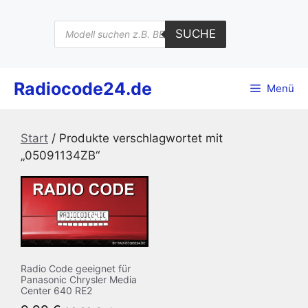
Zum
Inhalt
Products
SUCHE
search
springen
Radiocode24.de
Menü
Start
/ Produkte verschlagwortet mit
„05091134ZB“
Radio Code geeignet für
Panasonic Chrysler Media
Center 640 RE2